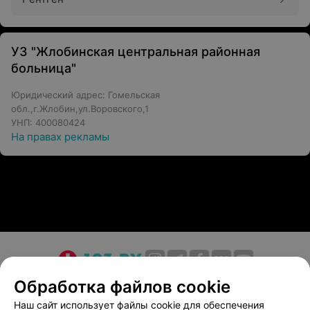
УЗ "Жлобинская центральная районная
больница"
Юридический адрес: Гомельская
обл.,г.Жлобин,ул.Воровского,1
УНП: 400080424
На правах рекламы
О проекте
Новости проекта
Размещение рекламы
Обработка файлов cookie
Медицинский маркетинг
Публичный договор
Наш сайт использует файлы cookie для обеспечения