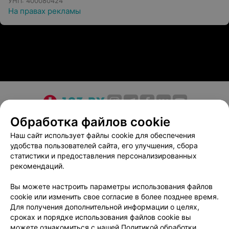
УНП: 400080424
На правах рекламы
О проекте
Новости проекта
Размещение рекламы
Обработка файлов cookie
Медицинский маркетинг
Публичный договор
Наш сайт использует файлы cookie для обеспечения
удобства пользователей сайта, его улучшения, сбора
Пользовательское соглашение
Способы оплаты
статистики и предоставления персонализированных
Вакансии
Партнеры
рекомендаций.
Написать руководителю 103.by
Вы можете настроить параметры использования файлов
Написать в поддержку
cookie или изменить свое согласие в более позднее время.
Персональные настройки cookie
Для получения дополнительной информации о целях,
сроках и порядке использования файлов cookie вы
Обработка персональных данных
можете ознакомиться с нашей
Политикой обработки