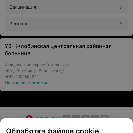
Рентген
УЗ "Жлобинская центральная районная
больница"
Юридический адрес: Гомельская
обл.,г.Жлобин,ул.Воровского,1
УНП: 400080424
На правах рекламы
О проекте
Новости проекта
Размещение рекламы
Обработка файлов cookie